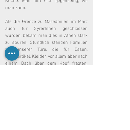
Küche. Man hilft sich gegenseitig, wo 
man kann.
Als die Grenze zu Mazedonien im März 
auch für SyrerInnen geschlossen 
wurden, bekam man dies in Athen stark 
zu spüren. Stündlich standen Familien 
vor unserer Türe, die für Essen, 
Pflegeartikel, Kleider, vor allem aber nach 
einem Dach über dem Kopf fragten. 
Gleichzeitig fanden sich auch 3 Iraner 
aus unserer Küche, einer davon 
Küchenchef, auf der Strasse wieder. So 
quartierte man diese, zusammen mit 
zwei Familien, im Dervenion Squat ein. 
Mehr Platz gibt es in dem kleinen Haus 
leider nicht.
Bald darauf wurde auch eine Schule 