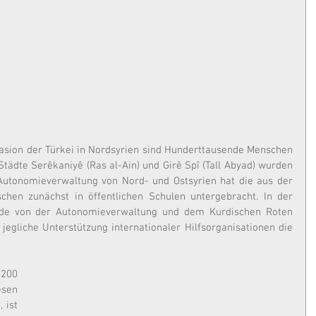
vasion der Türkei in Nordsyrien sind Hunderttausende Menschen 
Städte Serêkaniyê (Ras al-Ain) und Girê Spî (Tall Abyad) wurden 
Autonomieverwaltung von Nord- und Ostsyrien hat die aus der 
hen zunächst in öffentlichen Schulen untergebracht. In der 
e von der Autonomieverwaltung und dem Kurdischen Roten 
egliche Unterstützung internationaler Hilfsorganisationen die 
200 
sen 
ist 