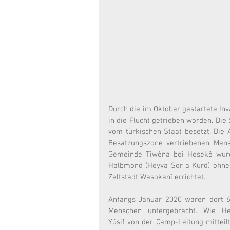
Durch die im Oktober gestartete In
in die Flucht getrieben worden. Die 
vom türkischen Staat besetzt. Die 
Besatzungszone vertriebenen Mensc
Gemeinde Tiwêna bei Hesekê wurd
Halbmond (Heyva Sor a Kurd) ohne j
Zeltstadt Waşokanî errichtet.
Anfangs Januar 2020 waren dort 6
Menschen untergebracht. Wie He
Yûsif von der Camp-Leitung mitteilt, 