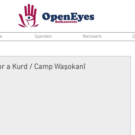
te
Spenden
Netzwerk
Ü
or a Kurd / Camp Waşokanî