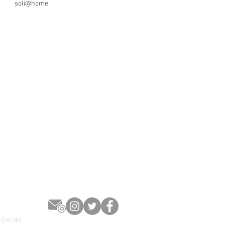
soli@home
en Ewrupa