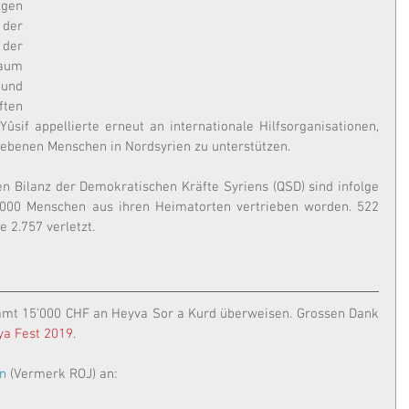
en 
der 
er 
um 
und 
ten 
Yûsif appellierte erneut an internationale Hilfsorganisationen, 
triebenen Menschen in Nordsyrien zu unterstützen.
en Bilanz der Demokratischen Kräfte Syriens (QSD) sind infolge 
.000 Menschen aus ihren Heimatorten vertrieben worden. 522 
e 2.757 verletzt.
mt 15'000 CHF an Heyva Sor a Kurd überweisen. Grossen Dank 
ya Fest 2019
.
n
 (Vermerk ROJ) an: