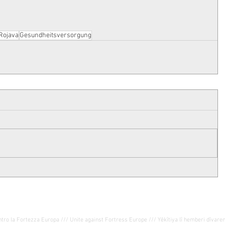
Rojava
Gesundheitsversorgung
OpenEyes Balkanroute ::: Bern ::: PC: 61-499563-0
ntro la Fortezza Europa /// Unite against Fortress Europe /// Yêkîtiya lî hemberi dîvar