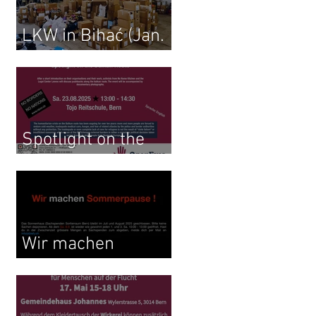
LKW in Bihać (Jan.
2026)
Spotlight on the
Balkan Route
Wir machen
Sommerpause !