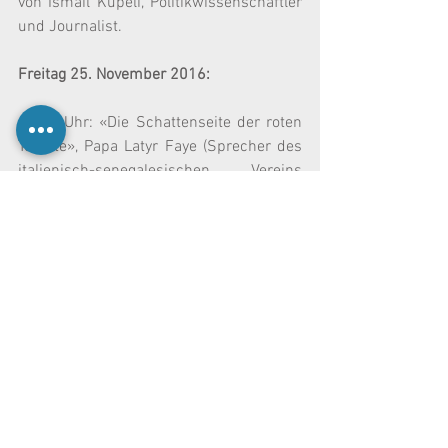
von Ismail Küpeli, Politikwissenschaftler 
und Journalist.
Freitag 25. November 2016:
19.30 Uhr: «Die Schattenseite der roten 
Tomate», Papa Latyr Faye (Sprecher des 
italienisch-senegalesischen Vereins 
«Ghetto out – Casa Sankara») sowie 
Spitou Mendy und Carmen Cruz 
(Andalusische Landarbeiter_innen-
Gewerkschaft SOC-SAT) sprechen über 
die Situation und Perspektiven 
illegalisierter Erntearbeiter_innen in 
Südeuropa. Eine Veranstaltung des 
Solifonds.
Samstag 26. November 2016: