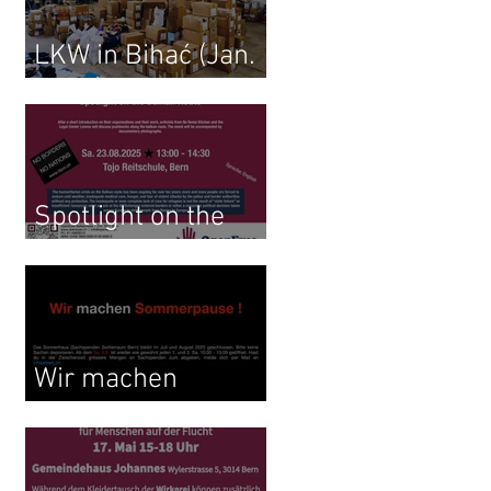
LKW in Bihać (Jan.
2026)
Spotlight on the
Balkan Route
Wir machen
Sommerpause !