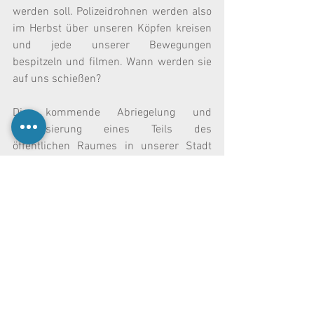
werden soll. Polizeidrohnen werden also 
im Herbst über unseren Köpfen kreisen 
und jede unserer Bewegungen 
bespitzeln und filmen. Wann werden sie 
auf uns schießen?
Die kommende Abriegelung und 
Militarisierung eines Teils des 
öffentlichen Raumes in unserer Stadt 
erscheint als konsequente 
Weiterführung der „Willkommenspolitik“ 
der Stadt Salzburg. Schon vor 
Jahrzehnten wurden zur Festspielzeit 
Obdachlose aus der Altstadt entfernt, 
und das „sektorale Bettelverbot“ soll 
dafür sorgen, dass sich die 
Lodenschickeria und zahlende 
Tourist_innen nicht mit der Armut 