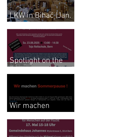
LKW in Bihać (Jan.
2026)
Spotlight on the
Balkan Route
Wir machen
Sommerpause !